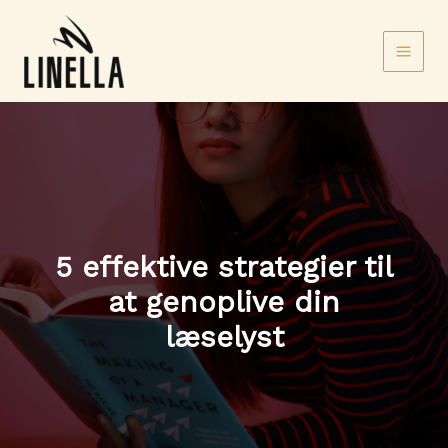
Gå
til
indholdet
5 effektive strategier til
at genoplive din
læselyst