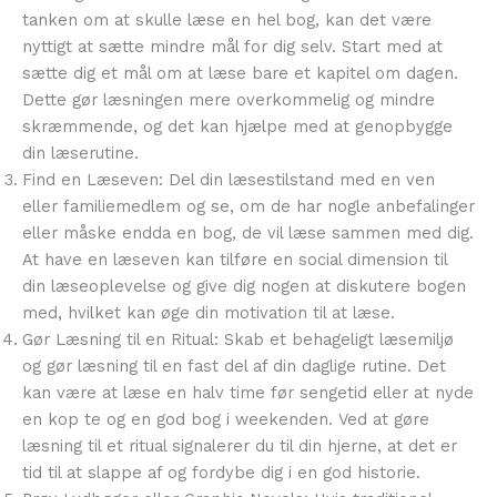
tanken om at skulle læse en hel bog, kan det være
nyttigt at sætte mindre mål for dig selv. Start med at
sætte dig et mål om at læse bare et kapitel om dagen.
Dette gør læsningen mere overkommelig og mindre
skræmmende, og det kan hjælpe med at genopbygge
din læserutine.
Find en Læseven: Del din læsestilstand med en ven
eller familiemedlem og se, om de har nogle anbefalinger
eller måske endda en bog, de vil læse sammen med dig.
At have en læseven kan tilføre en social dimension til
din læseoplevelse og give dig nogen at diskutere bogen
med, hvilket kan øge din motivation til at læse.
Gør Læsning til en Ritual: Skab et behageligt læsemiljø
og gør læsning til en fast del af din daglige rutine. Det
kan være at læse en halv time før sengetid eller at nyde
en kop te og en god bog i weekenden. Ved at gøre
læsning til et ritual signalerer du til din hjerne, at det er
tid til at slappe af og fordybe dig i en god historie.